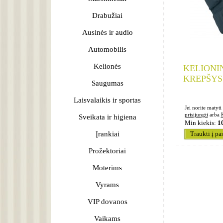
Drabužiai
Ausinės ir audio
Automobilis
Kelionės
KELIONI
KREPŠYS
Saugumas
Laisvalaikis ir sportas
Jei norite matyti 
prisijungti
arba
Sveikata ir higiena
Min kiekis:
1
Įrankiai
Traukti į pa
Prožektoriai
Moterims
Vyrams
VIP dovanos
Vaikams