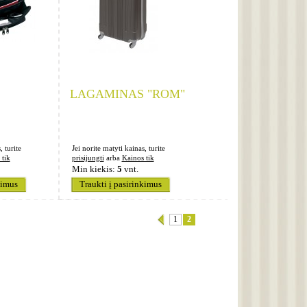
LAGAMINAS "ROM"
, turite
Jei norite matyti kainas, turite
 tik
prisijungti
arba
Kainos tik
Min kiekis:
5
vnt.
kimus
Traukti į pasirinkimus
1
2