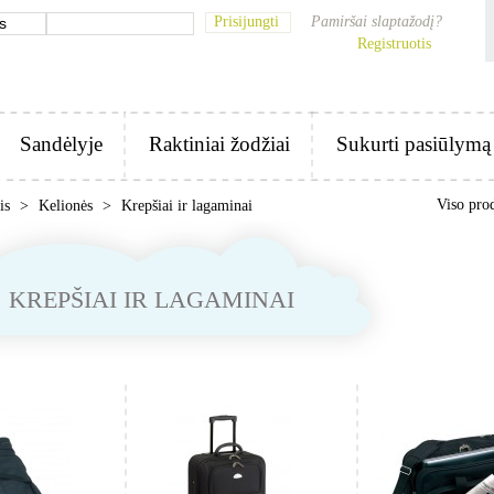
Prisijungti
Pamiršai slaptažodį?
Registruotis
Sandėlyje
Raktiniai žodžiai
Sukurti pasiūlymą
Viso pro
nis
>
Kelionės
>
Krepšiai ir lagaminai
KREPŠIAI IR LAGAMINAI