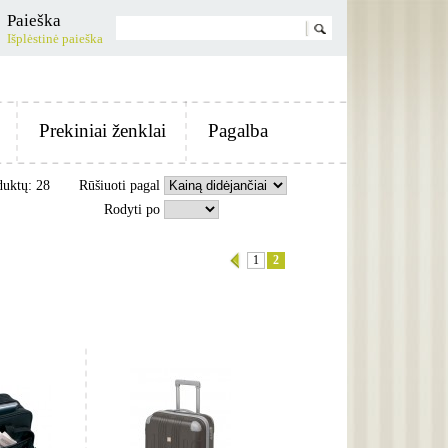
Paieška
Išplėstinė paieška
Prekiniai ženklai
Pagalba
duktų: 28
Rūšiuoti pagal
Rodyti po
1
2