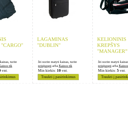
NIS
LAGAMINAS
KELIONINIS
 "CARGO"
"DUBLIN"
KREPŠYS
"MANAGER”
kainas, turite
Jei norite matyti kainas, turite
Jei norite matyti kainas
Kainos tik
prisijungti
arba
Kainos tik
prisijungti
arba
Kainos
0
vnt.
Min kiekis:
10
vnt.
Min kiekis:
5
vnt.
sirinkimus
Traukti į pasirinkimus
Traukti į pasirin