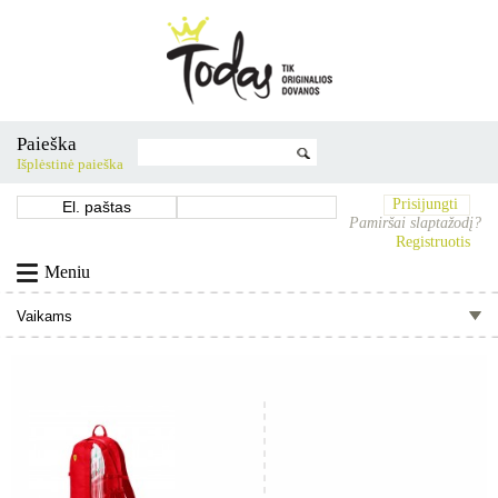
Paieška
Išplėstinė paieška
Prisijungti
Pamiršai slaptažodį?
Registruotis
Meniu