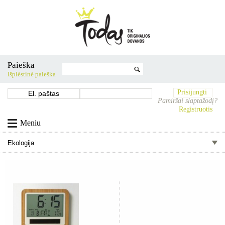
Paieška
Išplėstinė paieška
Prisijungti
Pamiršai slaptažodį?
Registruotis
Meniu