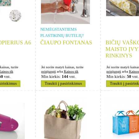
NEMĖGSTANTIEMS
PLASTIKINIŲ BUTELIŲ!
PIERIUS A6
ČIAUPO FONTANAS
BIČIŲ VAŠK
MAISTO ĮVY
RINKINYS
kainas, turite
Jei norite matyti kainas, turite
Jei norite matyti kainas
Kainos tik
prisijungti
arba
Kainos tik
prisijungti
arba
Kainos
50
vnt.
Min kiekis:
144
vnt.
Min kiekis:
50
vnt.
sirinkimus
Traukti į pasirinkimus
Traukti į pasirin