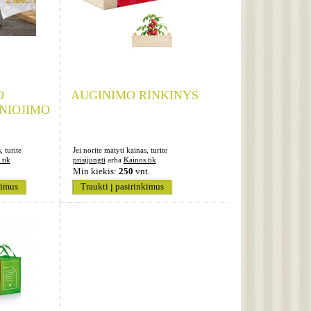
O
AUGINIMO RINKINYS
NIOJIMO
, turite
Jei norite matyti kainas, turite
 tik
prisijungti
arba
Kainos tik
Min kiekis:
250
vnt.
kimus
Traukti į pasirinkimus