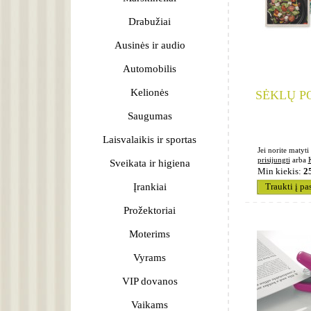
Drabužiai
Ausinės ir audio
Automobilis
Kelionės
SĖKLŲ PO
Saugumas
Laisvalaikis ir sportas
Jei norite matyti 
prisijungti
arba
Sveikata ir higiena
Min kiekis:
2
Įrankiai
Traukti į pa
Prožektoriai
Moterims
Vyrams
VIP dovanos
Vaikams