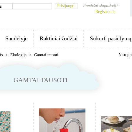
Prisijungti
Pamiršai slaptažodį?
Registruotis
Sandėlyje
Raktiniai žodžiai
Sukurti pasiūlymą
Viso pr
nis
>
Ekologija
>
Gamtai tausoti
GAMTAI TAUSOTI