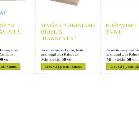
KŲ!
ŠKAS
MAIŠAS PIRKINIAMS
RŪŠIAVIMO 
AS PLUS
DIDELIS
3 VNT.
"HANNOVER"
kainas, turite
Jei norite matyti kainas, turite
Jei norite matyti kainas
Kainos tik
prisijungti
arba
Kainos tik
prisijungti
arba
Kainos
00
vnt.
Min kiekis:
50
vnt.
Min kiekis:
50
vnt.
sirinkimus
Traukti į pasirinkimus
Traukti į pasirin