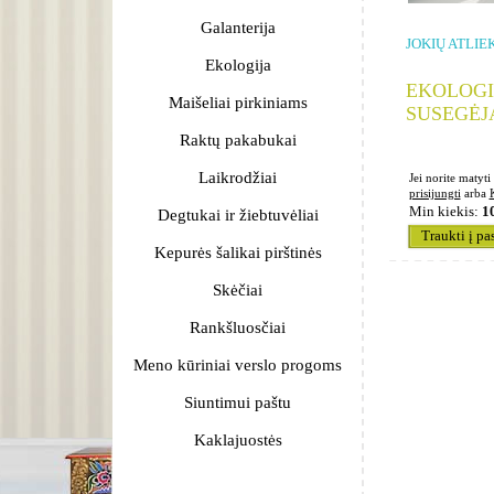
Galanterija
JOKIŲ ATLIE
Ekologija
EKOLOGI
Maišeliai pirkiniams
SUSEGĖJ
Raktų pakabukai
Laikrodžiai
Jei norite matyti 
prisijungti
arba
Min kiekis:
1
Degtukai ir žiebtuvėliai
Traukti į pa
Kepurės šalikai pirštinės
Skėčiai
Rankšluosčiai
Meno kūriniai verslo progoms
Siuntimui paštu
Kaklajuostės