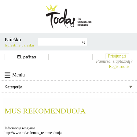
Paieška
Išplėstinė paieška
Prisijungti
Pamiršai slaptažodį?
Registruotis
Meniu
MUS REKOMENDUOJA
Informacija rengiama
http://www.todas.lt/mus_rekomenduoja