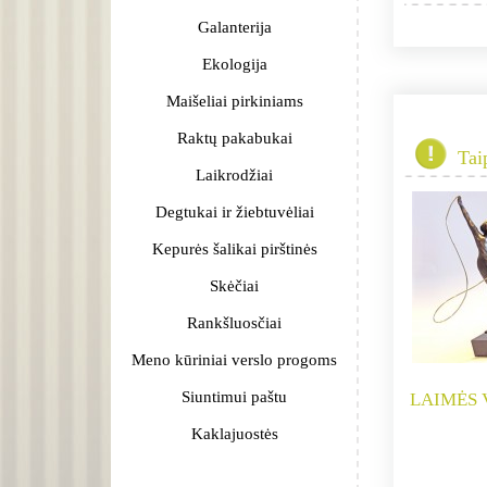
Galanterija
Ekologija
Maišeliai pirkiniams
Raktų pakabukai
Tai
Laikrodžiai
Degtukai ir žiebtuvėliai
Kepurės šalikai pirštinės
Skėčiai
Rankšluosčiai
Meno kūriniai verslo progoms
Siuntimui paštu
LAIMĖS 
Kaklajuostės