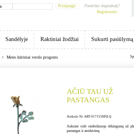
Prisijungti
Pamiršai slaptažodį?
Registruotis
Sandėlyje
Raktiniai žodžiai
Sukurti pasiūlymą
Sp
>
Meno kūriniai verslo progoms
AČIŪ TAU UŽ
PASTANGAS
Artikulo Nr. ART-017155MSLQ
Auksinė rožė simbolizuoja dėkingumą už įdė
pastangas ir atsidavimą.