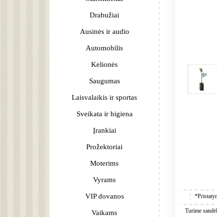
Drabužiai
Ausinės ir audio
Automobilis
Kelionės
Saugumas
Laisvalaikis ir sportas
Sveikata ir higiena
Įrankiai
Prožektoriai
Moterims
Vyrams
VIP dovanos
*Pristaty
Turime sandėly
Vaikams