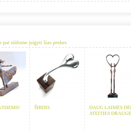
p pat siūlome įsigyti šias prekes
VISIEMS!
ŠIRDIS
DAUG LAIMĖS DĖ
ATEITIES DRAUG