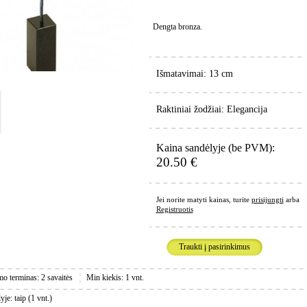
Dengta bronza.
Išmatavimai: 13 cm
Raktiniai žodžiai: Elegancija
Kaina sandėlyje (be PVM):
20.50 €
Jei norite matyti kainas, turite
prisijungti
arba
Registruotis
Traukti į pasirinkimus
mo terminas: 2 savaitės
Min kiekis: 1 vnt.
je: taip (1 vnt.)