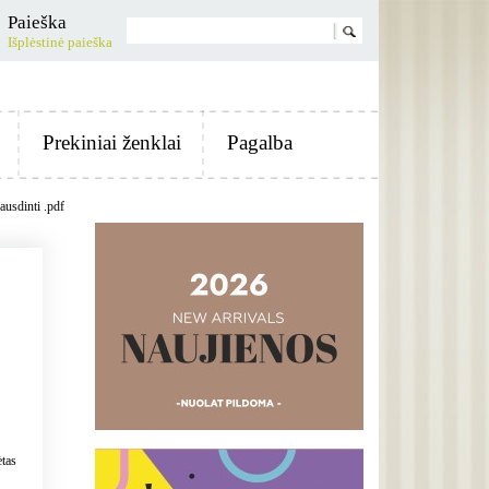
Paieška
Išplėstinė paieška
Prekiniai ženklai
Pagalba
ausdinti .pdf
tas