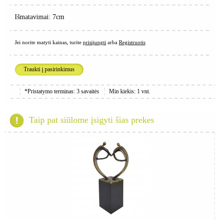
Išmatavimai: 7cm
Jei norite matyti kainas, turite
prisijungti
arba
Registruotis
Traukti į pasirinkimus
*Pristatymo terminas: 3 savaitės
Min kiekis: 1 vnt.
Taip pat siūlome įsigyti šias prekes