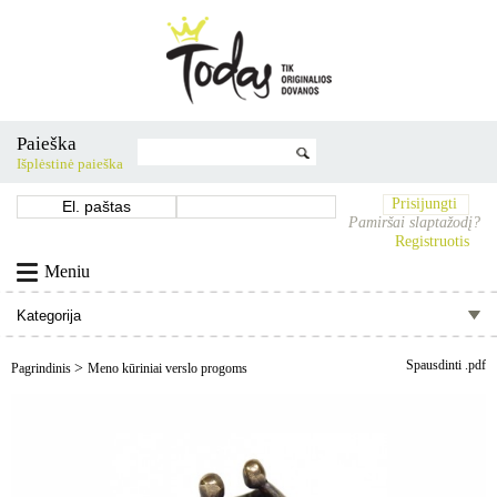
Paieška
Išplėstinė paieška
Prisijungti
Pamiršai slaptažodį?
Registruotis
Meniu
Spausdinti .pdf
>
Pagrindinis
Meno kūriniai verslo progoms