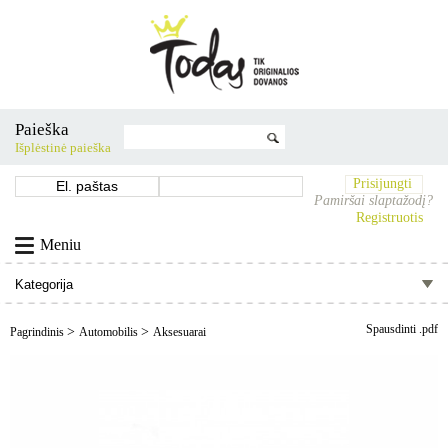
Paieška
Išplėstinė paieška
Prisijungti
Pamiršai slaptažodį?
Registruotis
Meniu
Spausdinti .pdf
>
>
Pagrindinis
Automobilis
Aksesuarai