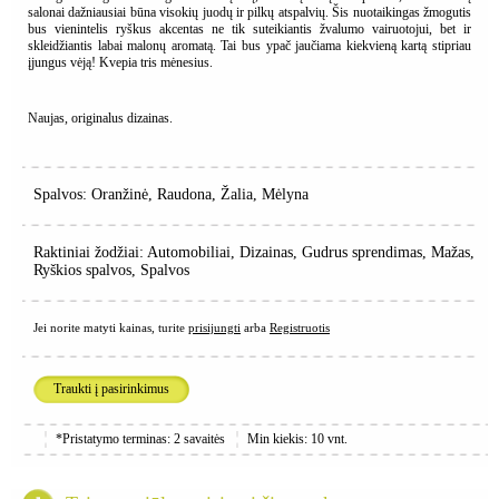
salonai dažniausiai būna visokių juodų ir pilkų atspalvių. Šis nuotaikingas žmogutis
bus vienintelis ryškus akcentas ne tik suteikiantis žvalumo vairuotojui, bet ir
skleidžiantis labai malonų aromatą. Tai bus ypač jaučiama kiekvieną kartą stipriau
įjungus vėją! Kvepia tris mėnesius.
Naujas, originalus dizainas.
Spalvos: Oranžinė, Raudona, Žalia, Mėlyna
Raktiniai žodžiai: Automobiliai, Dizainas, Gudrus sprendimas, Mažas,
Ryškios spalvos, Spalvos
Jei norite matyti kainas, turite
prisijungti
arba
Registruotis
Traukti į pasirinkimus
*Pristatymo terminas: 2 savaitės
Min kiekis: 10 vnt.