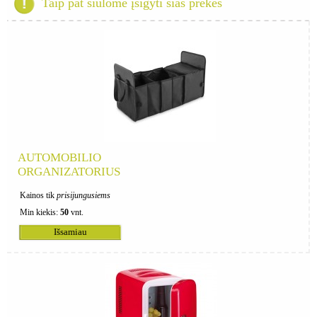
Taip pat siūlome įsigyti šias prekes
AUTOMOBILIO
ORGANIZATORIUS
Kainos tik
prisijungusiems
Min kiekis:
50
vnt.
Išsamiau