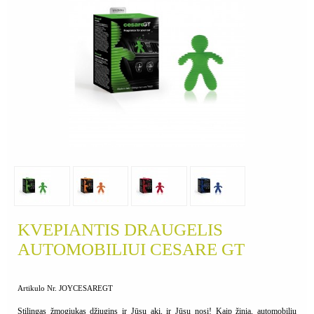
KVEPIANTIS DRAUGELIS
AUTOMOBILIUI CESARE GT
Artikulo Nr. JOYCESAREGT
Stilingas žmogiukas džiugins ir Jūsų akį, ir Jūsų nosį! Kaip žinia, automobilių