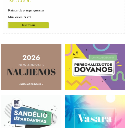
"MC COOL"
Kainos tik
prisijungusiems
Min kiekis:
5
vnt.
Išsamiau