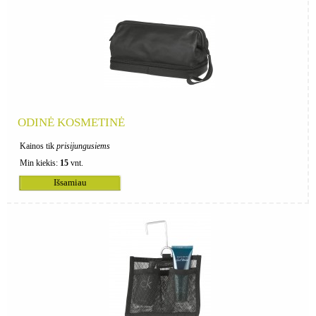
ODINĖ KOSMETINĖ
Kainos tik
prisijungusiems
Min kiekis:
15
vnt.
Išsamiau