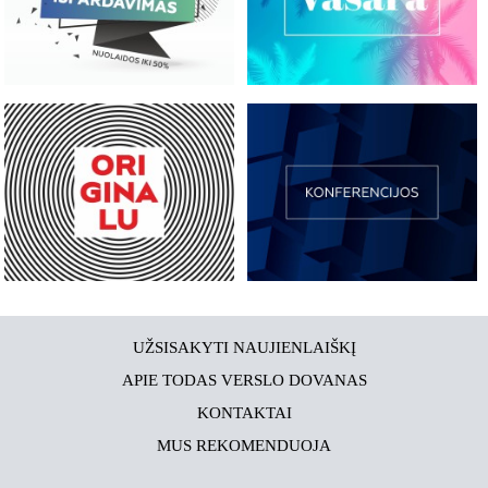
UŽSISAKYTI NAUJIENLAIŠKĮ
APIE TODAS VERSLO DOVANAS
KONTAKTAI
MUS REKOMENDUOJA