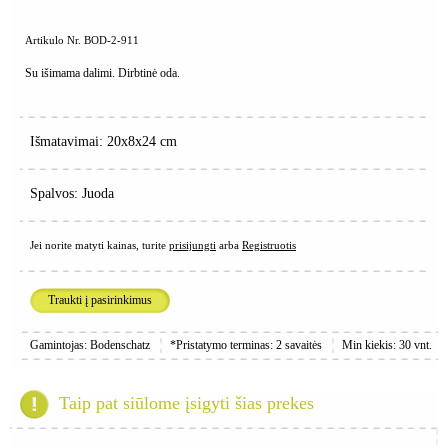
Artikulo Nr. BOD-2-911
Su išimama dalimi. Dirbtinė oda.
Išmatavimai: 20x8x24 cm
Spalvos: Juoda
Jei norite matyti kainas, turite
prisijungti
arba
Registruotis
Traukti į pasirinkimus
Gamintojas: Bodenschatz
*Pristatymo terminas: 2 savaitės
Min kiekis: 30 vnt.
Taip pat siūlome įsigyti šias prekes