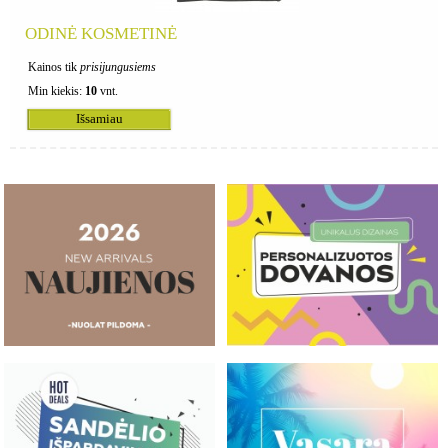
ODINĖ KOSMETINĖ
Kainos tik
prisijungusiems
Min kiekis:
10
vnt.
Išsamiau