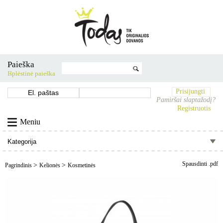
Paieška
Išplėstinė paieška
Prisijungti
Pamiršai slaptažodį?
Registruotis
Meniu
Spausdinti .pdf
>
>
Pagrindinis
Kelionės
Kosmetinės