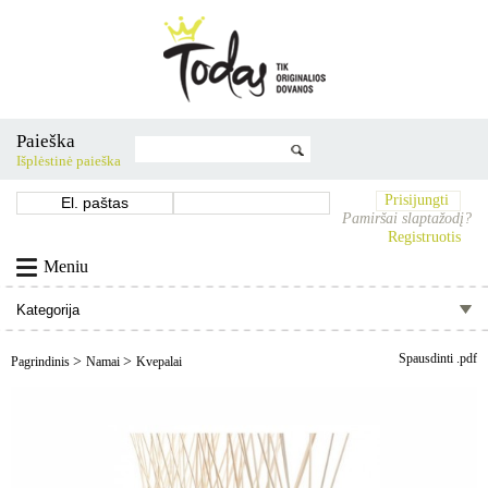
Paieška
Išplėstinė paieška
Prisijungti
Pamiršai slaptažodį?
Registruotis
Meniu
Spausdinti .pdf
>
>
Pagrindinis
Namai
Kvepalai