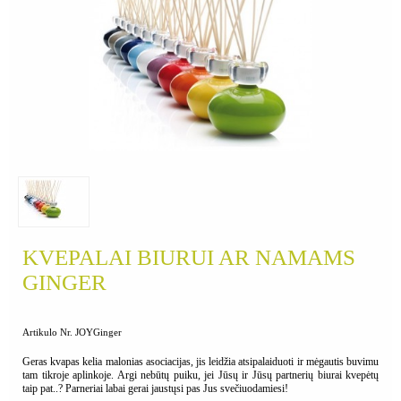
KVEPALAI BIURUI AR NAMAMS
GINGER
Artikulo Nr. JOYGinger
Geras kvapas kelia malonias asociacijas, jis leidžia atsipalaiduoti ir mėgautis buvimu
tam tikroje aplinkoje. Argi nebūtų puiku, jei Jūsų ir Jūsų partnerių biurai kvepėtų
taip pat..? Parneriai labai gerai jaustųsi pas Jus svečiuodamiesi!