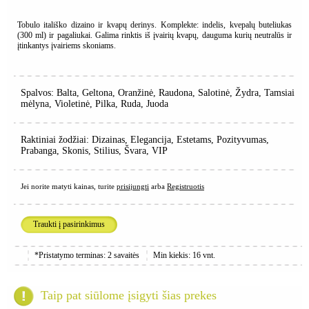
Tobulo itališko dizaino ir kvapų derinys. Komplekte: indelis, kvepalų buteliukas
(300 ml) ir pagaliukai. Galima rinktis iš įvairių kvapų, dauguma kurių neutralūs ir
įtinkantys įvairiems skoniams.
Spalvos: Balta, Geltona, Oranžinė, Raudona, Salotinė, Žydra, Tamsiai
mėlyna, Violetinė, Pilka, Ruda, Juoda
Raktiniai žodžiai: Dizainas, Elegancija, Estetams, Pozityvumas,
Prabanga, Skonis, Stilius, Švara, VIP
Jei norite matyti kainas, turite
prisijungti
arba
Registruotis
Traukti į pasirinkimus
*Pristatymo terminas: 2 savaitės
Min kiekis: 16 vnt.
Taip pat siūlome įsigyti šias prekes