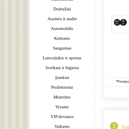
Drabužiai
Ausinės ir audio
Automobilis
Kelionės
Saugumas
Laisvalaikis ir sportas
Sveikata ir higiena
Įrankiai
*Pristaty
Prožektoriai
Moterims
Vyrams
VIP dovanos
Vaikams
Tai