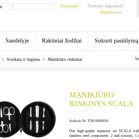
Prisijungti
Pamiršai slaptažodį?
Registruotis
Sandėlyje
Raktiniai žodžiai
Sukurti pasiūlymą
Sp
>
Sveikata ir higiena
>
Manikiūro rinkiniai
MANIKIŪRO
RINKINYS SCALA
Artikulo Nr. TOP-0800030
Our high-quality manicure set SCALA wit
stainless steel components. 2 nail scissors, 1 