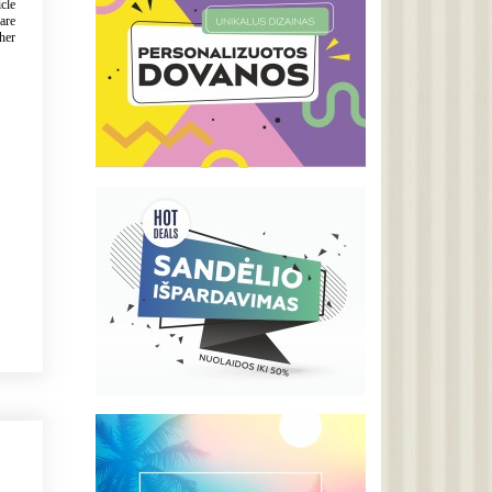
icle
are
ther