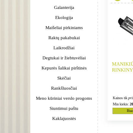
Galanterija
Ekologija
Maišeliai pirkiniams
Raktų pakabukai
Laikrodžiai
Degtukai ir žiebtuvėliai
MANIKI
Kepurės šalikai pirštinės
RINKINY
Skėčiai
Rankšluosčiai
Meno kūriniai verslo progoms
Kainos tik
pri
Min kiekis:
2
Siuntimui paštu
Išs
Kaklajuostės