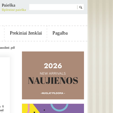
Paieška
Išplėstinė paieška
Prekiniai ženklai
Pagalba
ausdinti .pdf
h 6
nail