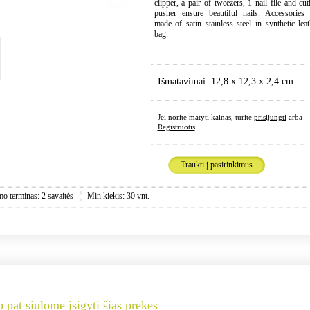
clipper, a pair of tweezers, 1 nail file and cut
pusher ensure beautiful nails. Accessories 
made of satin stainless steel in synthetic lea
bag.
Išmatavimai: 12,8 x 12,3 x 2,4 cm
Jei norite matyti kainas, turite
prisijungti
arba
Registruotis
Traukti į pasirinkimus
mo terminas: 2 savaitės
Min kiekis: 30 vnt.
p pat siūlome įsigyti šias prekes