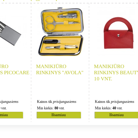
ŪRO
MANIKIŪRO
MANIKIŪRO
S PICOCARE
RINKINYS "AVOLA"
RINKINYS BEAUTY
10 VNT.
sijungusiems
Kainos tik
prisijungusiems
Kainos tik
prisijungusiems
0
vnt.
Min kiekis:
80
vnt.
Min kiekis:
40
vnt.
amiau
Išsamiau
Išsamiau