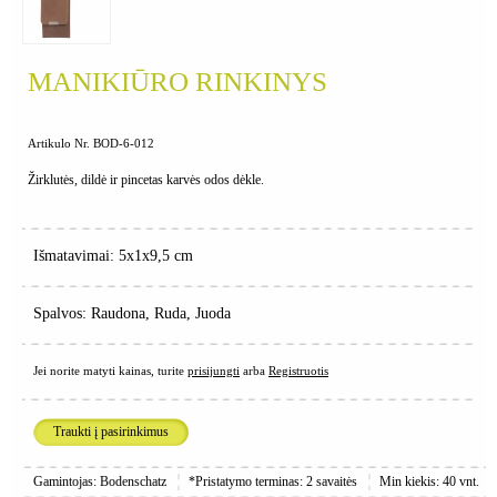
MANIKIŪRO RINKINYS
Artikulo Nr. BOD-6-012
Žirklutės, dildė ir pincetas karvės odos dėkle.
Išmatavimai: 5x1x9,5 cm
Spalvos: Raudona, Ruda, Juoda
Jei norite matyti kainas, turite
prisijungti
arba
Registruotis
Traukti į pasirinkimus
Gamintojas: Bodenschatz
*Pristatymo terminas: 2 savaitės
Min kiekis: 40 vnt.