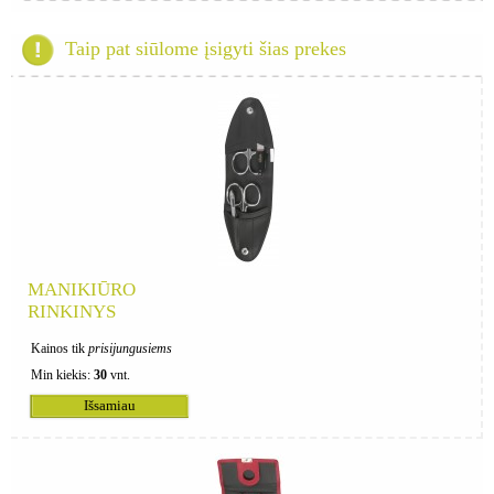
Taip pat siūlome įsigyti šias prekes
MANIKIŪRO
RINKINYS
Kainos tik
prisijungusiems
Min kiekis:
30
vnt.
Išsamiau