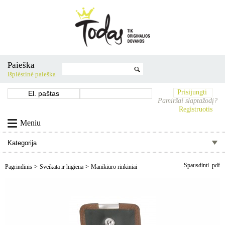
Paieška
Išplėstinė paieška
Prisijungti
Pamiršai slaptažodį?
Registruotis
Meniu
Spausdinti .pdf
>
>
Pagrindinis
Sveikata ir higiena
Manikiūro rinkiniai