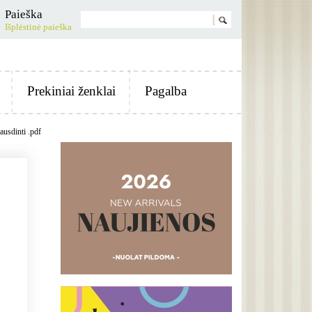
Paieška
Išplėstinė paieška
Prekiniai ženklai
Pagalba
ausdinti .pdf