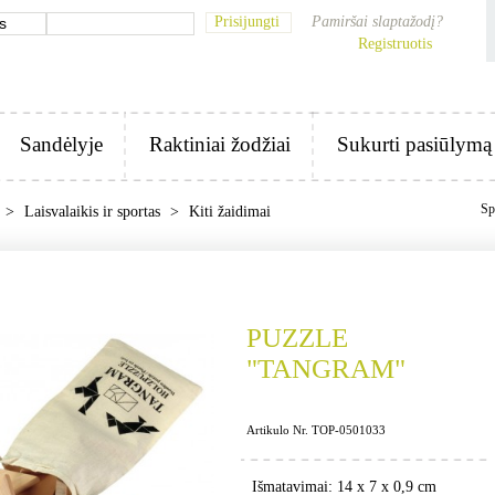
Prisijungti
Pamiršai slaptažodį?
Registruotis
Sandėlyje
Raktiniai žodžiai
Sukurti pasiūlymą
Sp
>
Laisvalaikis ir sportas
>
Kiti žaidimai
PUZZLE
"TANGRAM"
Artikulo Nr. TOP-0501033
Išmatavimai: 14 x 7 x 0,9 cm