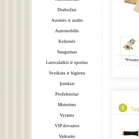
Drabužiai
Ausinės ir audio
Automobilis
Kelionės
Saugumas
*Pristaty
Laisvalaikis ir sportas
Sveikata ir higiena
Įrankiai
Prožektoriai
Moterims
Tai
Vyrams
VIP dovanos
Vaikams