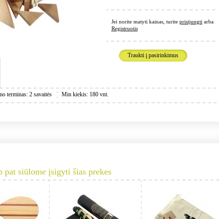
Jei norite matyti kainas, turite
prisijungti
arba
Registruotis
Traukti į pasirinkimus
mo terminas: 2 savaitės
Min kiekis: 180 vnt.
p pat siūlome įsigyti šias prekes