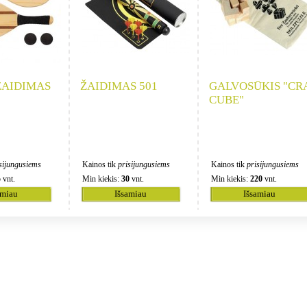
ŽAIDIMAS
ŽAIDIMAS 501
GALVOSŪKIS "CR
CUBE"
sijungusiems
Kainos tik
prisijungusiems
Kainos tik
prisijungusiems
5
vnt.
Min kiekis:
30
vnt.
Min kiekis:
220
vnt.
amiau
Išsamiau
Išsamiau