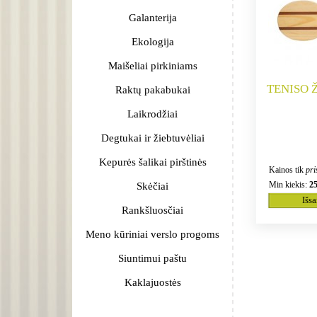
Galanterija
Ekologija
Maišeliai pirkiniams
TENISO 
Raktų pakabukai
Laikrodžiai
Degtukai ir žiebtuvėliai
Kepurės šalikai pirštinės
Kainos tik
pri
Min kiekis:
2
Skėčiai
Išs
Rankšluosčiai
Meno kūriniai verslo progoms
Siuntimui paštu
Kaklajuostės