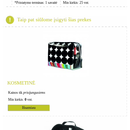
*Pristatymo terminas: 1 savaitė
Min kiekis: 25 vnt.
Taip pat siūlome įsigyti šias prekes
KOSMETINĖ
Kainos tik
prisijungusiems
Min kiekis:
0
vnt.
Išsamiau