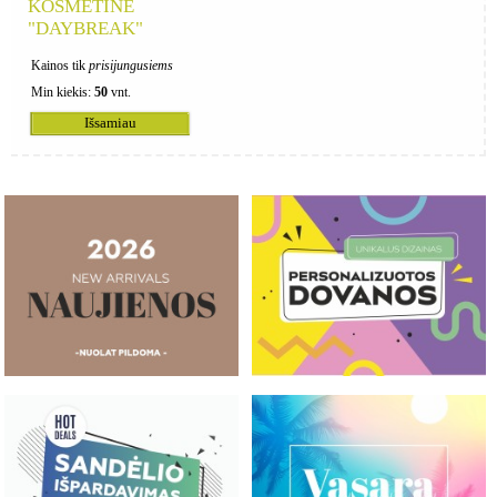
KOSMETINĖ
"DAYBREAK"
Kainos tik
prisijungusiems
Min kiekis:
50
vnt.
Išsamiau