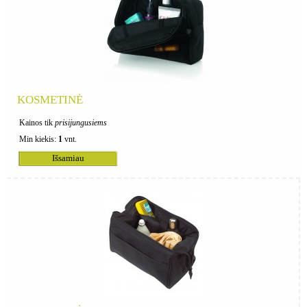
KOSMETINĖ
Kainos tik
prisijungusiems
Min kiekis:
1
vnt.
Išsamiau