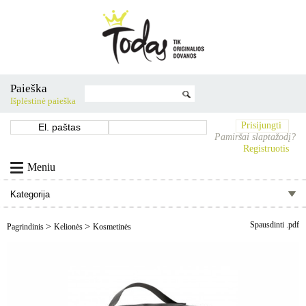
Paieška
Išplėstinė paieška
Prisijungti
Pamiršai slaptažodį?
Registruotis
Meniu
Spausdinti .pdf
>
>
Pagrindinis
Kelionės
Kosmetinės