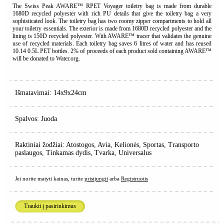
The Swiss Peak AWARE™ RPET Voyager toiletry bag is made from durable
1680D recycled polyester with rich PU details that give the toiletry bag a very
sophisticated look. The toiletry bag has two roomy zipper compartments to hold all
your toiletry essentials. The exterior is made from 1680D recycled polyester and the
lining is 150D recycled polyester. With AWARE™ tracer that validates the genuine
use of recycled materials. Each toiletry bag saves 6 litres of water and has reused
10.14 0.5L PET bottles. 2% of proceeds of each product sold containing AWARE™
will be donated to Water.org.
Išmatavimai: 14x9x24cm
Spalvos: Juoda
Raktiniai žodžiai: Atostogos, Avia, Kelionės, Sportas, Transporto
paslaugos, Tinkamas dydis, Tvarka, Universalus
Jei norite matyti kainas, turite
prisijungti
arba
Registruotis
Traukti į pasirinkimus