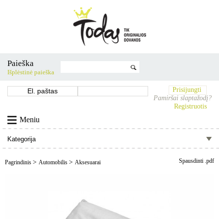
Paieška
Išplėstinė paieška
Prisijungti
Pamiršai slaptažodį?
Registruotis
Meniu
Spausdinti .pdf
>
>
Pagrindinis
Automobilis
Aksesuarai