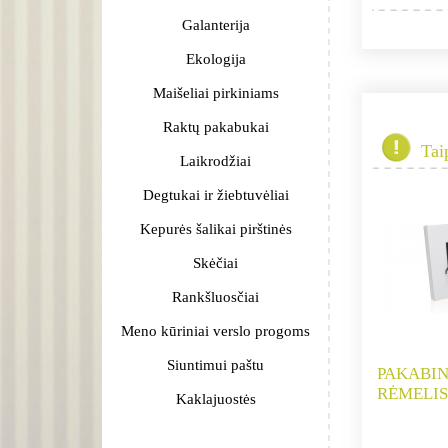
Galanterija
Ekologija
Maišeliai pirkiniams
Raktų pakabukai
Tai
Laikrodžiai
Degtukai ir žiebtuvėliai
Kepurės šalikai pirštinės
Skėčiai
Rankšluosčiai
Meno kūriniai verslo progoms
Siuntimui paštu
PAKABI
RĖMELIS 
Kaklajuostės