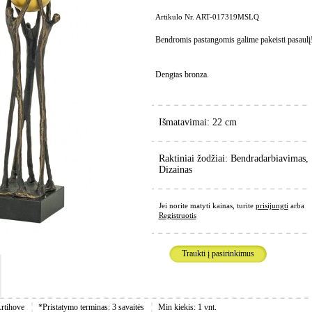
Artikulo Nr. ART-017319MSLQ
Bendromis pastangomis galime pakeisti pasaulį
Dengtas bronza.
Išmatavimai: 22 cm
Raktiniai žodžiai: Bendradarbiavimas,
Dizainas
Jei norite matyti kainas, turite
prisijungti
arba
Registruotis
Traukti į pasirinkimus
rtihove
*Pristatymo terminas: 3 savaitės
Min kiekis: 1 vnt.