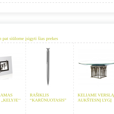
p pat siūlome įsigyti šias prekes
NAMAS
RAŠIKLIS
KELIAME VERSLĄ 
,,KELYJE‘‘
“KARŪNUOTASIS”
AUKŠTESNĮ LYGĮ