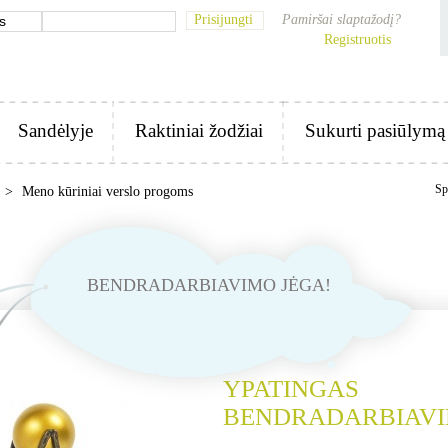
Prisijungti
Pamiršai slaptažodį?
Registruotis
Sandėlyje
Raktiniai žodžiai
Sukurti pasiūlymą
Sp
>
Meno kūriniai verslo progoms
BENDRADARBIAVIMO JĖGA!
YPATINGAS
BENDRADARBIAV