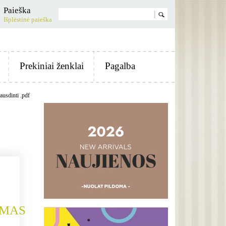
Paieška
Išplėstinė paieška
Prekiniai ženklai
Pagalba
ausdinti .pdf
IMAS