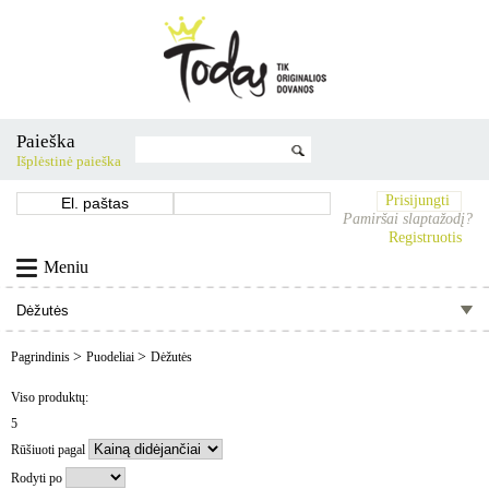
Paieška
Išplėstinė paieška
Prisijungti
Pamiršai slaptažodį?
Registruotis
Meniu
>
>
Pagrindinis
Puodeliai
Dėžutės
Viso produktų:
5
Rūšiuoti pagal
Rodyti po