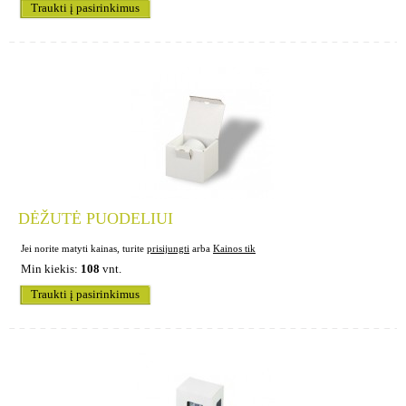
Traukti į pasirinkimus
DĖŽUTĖ PUODELIUI
Jei norite matyti kainas, turite
prisijungti
arba
Kainos tik
Min kiekis:
108
vnt.
Traukti į pasirinkimus