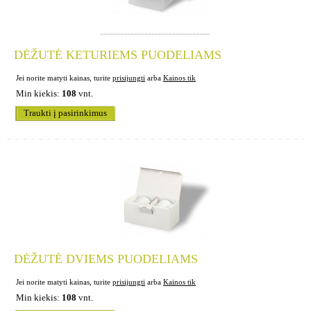
DĖŽUTĖ KETURIEMS PUODELIAMS
Jei norite matyti kainas, turite
prisijungti
arba
Kainos tik
Min kiekis:
108
vnt.
Traukti į pasirinkimus
DĖŽUTĖ DVIEMS PUODELIAMS
Jei norite matyti kainas, turite
prisijungti
arba
Kainos tik
Min kiekis:
108
vnt.