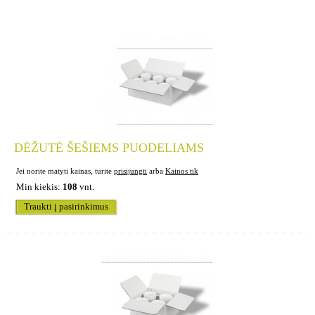
DĖŽUTĖ ŠEŠIEMS PUODELIAMS
Jei norite matyti kainas, turite
prisijungti
arba
Kainos tik
Min kiekis:
108
vnt.
Traukti į pasirinkimus