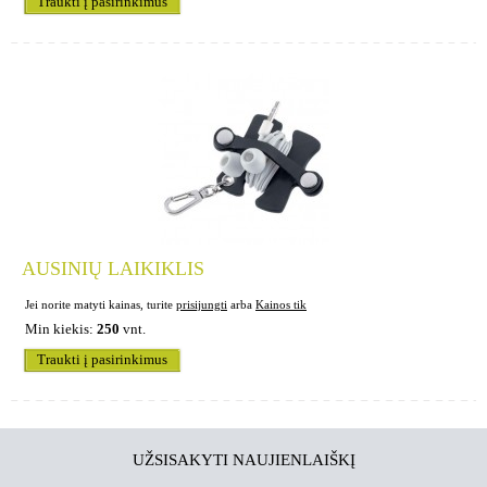
Traukti į pasirinkimus
AUSINIŲ LAIKIKLIS
Jei norite matyti kainas, turite
prisijungti
arba
Kainos tik
Min kiekis:
250
vnt.
Traukti į pasirinkimus
UŽSISAKYTI NAUJIENLAIŠKĮ