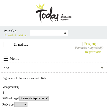
Paieška
Išplėstinė paieška
Prisijungti
Pamiršai slaptažodį?
Registruotis
Meniu
>
>
Pagrindinis
Ausinės ir audio
Kita
Viso produktų:
4
Rūšiuoti pagal
Rodyti po