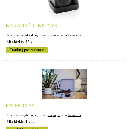
KARAOKĖ RINKINYS
Jei norite matyti kainas, turite
prisijungti
arba
Kainos tik
Min kiekis:
25
vnt.
Traukti į pasirinkimus
PATEFONAS
Jei norite matyti kainas, turite
prisijungti
arba
Kainos tik
Min kiekis:
1
vnt.