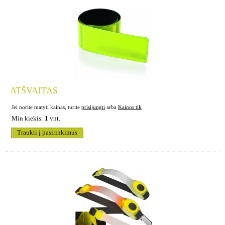
ATŠVAITAS
Jei norite matyti kainas, turite
prisijungti
arba
Kainos tik
Min kiekis:
1
vnt.
Traukti į pasirinkimus