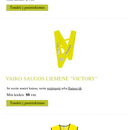
Traukti į pasirinkimus
VAIKO SAUGOS LIEMENĖ "VICTORY"
Jei norite matyti kainas, turite
prisijungti
arba
Kainos tik
Min kiekis:
90
vnt.
Traukti į pasirinkimus