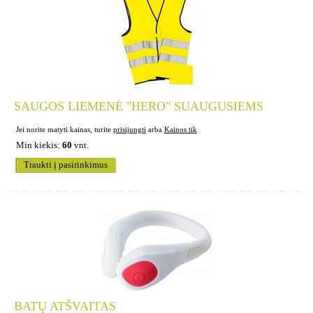
SAUGOS LIEMENĖ "HERO" SUAUGUSIEMS
Jei norite matyti kainas, turite
prisijungti
arba
Kainos tik
Min kiekis:
60
vnt.
Traukti į pasirinkimus
BATŲ ATŠVAITAS