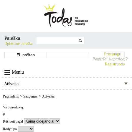
Paieška
Išplėstinė paieška
Prisijungti
Pamiršai slaptažodį?
Registruotis
Meniu
>
>
Pagrindinis
Saugumas
Atšvaitai
Viso produktų:
9
Rūšiuoti pagal
Rodyti po