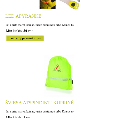
LED APYRANKĖ
Jei norite matyti kainas, turite
prisijungti
arba
Kainos tik
Min kiekis:
50
vnt.
Traukti į pasirinkimus
ŠVIESĄ ATSPINDINTI KUPRINĖ
Jei norite matyti kainas, turite
prisijungti
arba
Kainos tik
Min kiekis:
1
vnt.