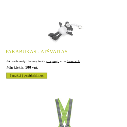
PAKABUKAS - ATŠVAITAS
Jei norite matyti kainas, turite
prisijungti
arba
Kainos tik
Min kiekis:
100
vnt.
Traukti į pasirinkimus