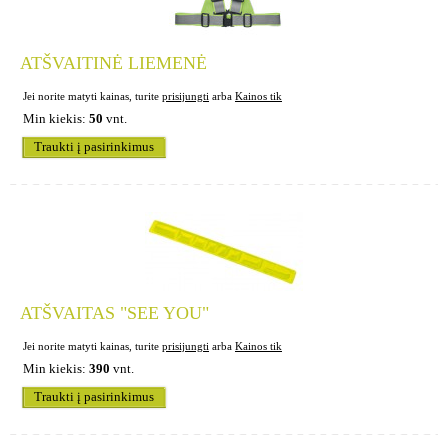
ATŠVAITINĖ LIEMENĖ
Jei norite matyti kainas, turite
prisijungti
arba
Kainos tik
Min kiekis:
50
vnt.
Traukti į pasirinkimus
ATŠVAITAS "SEE YOU"
Jei norite matyti kainas, turite
prisijungti
arba
Kainos tik
Min kiekis:
390
vnt.
Traukti į pasirinkimus