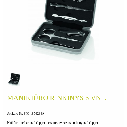
MANIKIŪRO RINKINYS 6 VNT.
Artikulo Nr. PFC-19542949
Nail file, pusher, nail clipper, scissors, tweezers and tiny nail clipper.