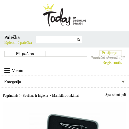
Paieška
Išplėstinė paieška
Prisijungti
Pamiršai slaptažodį?
Registruotis
Meniu
Spausdinti .pdf
>
>
Pagrindinis
Sveikata ir higiena
Manikiūro rinkiniai