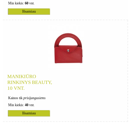
Min kiekis:
60
vnt.
Išsamiau
MANIKIŪRO
RINKINYS BEAUTY,
10 VNT.
Kainos tik
prisijungusiems
Min kiekis:
40
vnt.
Išsamiau