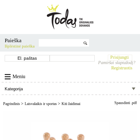
Paieška
Išplėstinė paieška
Prisijungti
Pamiršai slaptažodį?
Registruotis
Meniu
Spausdinti .pdf
>
>
Pagrindinis
Laisvalaikis ir sportas
Kiti žaidimai