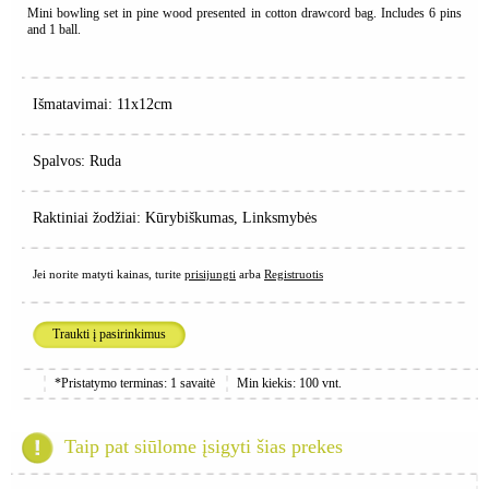
Mini bowling set in pine wood presented in cotton drawcord bag. Includes 6 pins
and 1 ball.
Išmatavimai: 11x12cm
Spalvos: Ruda
Raktiniai žodžiai: Kūrybiškumas, Linksmybės
Jei norite matyti kainas, turite
prisijungti
arba
Registruotis
Traukti į pasirinkimus
*Pristatymo terminas: 1 savaitė
Min kiekis: 100 vnt.
Taip pat siūlome įsigyti šias prekes