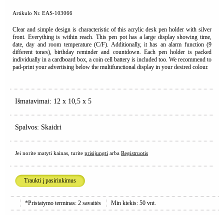
Artikulo Nr. EAS-103066
Clear and simple design is characteristic of this acrylic desk pen holder with silver
front. Everything is within reach. This pen pot has a large display showing time,
date, day and room temperature (C/F). Additionally, it has an alarm function (9
different tones), birthday reminder and countdown. Each pen holder is packed
individually in a cardboard box, a coin cell battery is included too. We recommend to
pad-print your advertising below the multifunctional display in your desired colour.
Išmatavimai: 12 x 10,5 x 5
Spalvos: Skaidri
Jei norite matyti kainas, turite
prisijungti
arba
Registruotis
Traukti į pasirinkimus
*Pristatymo terminas: 2 savaitės
Min kiekis: 50 vnt.