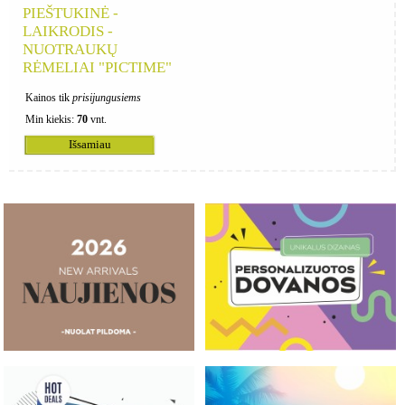
PIEŠTUKINĖ -
LAIKRODIS -
NUOTRAUKŲ
RĖMELIAI "PICTIME"
Kainos tik
prisijungusiems
Min kiekis:
70
vnt.
Išsamiau