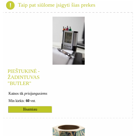
Taip pat siūlome įsigyti šias prekes
PIEŠTUKINĖ -
ŽADINTUVAS
"BUTLER"
Kainos tik
prisijungusiems
Min kiekis:
60
vnt.
Išsamiau