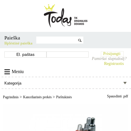
Paieška
Išplėstinė paieška
Prisijungti
Pamiršai slaptažodį?
Registruotis
Meniu
Spausdinti .pdf
>
>
Pagrindinis
Kanceliarinės prekės
Pieštukinės