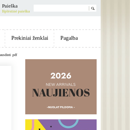
Paieška
Išplėstinė paieška
Prekiniai ženklai
Pagalba
ausdinti .pdf