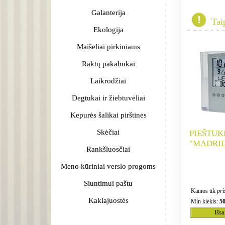
Galanterija
Tai
Ekologija
Maišeliai pirkiniams
Raktų pakabukai
Laikrodžiai
Degtukai ir žiebtuvėliai
Kepurės šalikai pirštinės
Skėčiai
PIEŠTUK
"MADRI
Rankšluosčiai
Meno kūriniai verslo progoms
Siuntimui paštu
Kainos tik
pri
Kaklajuostės
Min kiekis:
5
Išs