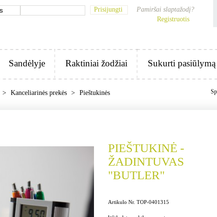
Prisijungti
Pamiršai slaptažodį?
Registruotis
Sandėlyje
Raktiniai žodžiai
Sukurti pasiūlymą
Sp
>
Kanceliarinės prekės
>
Pieštukinės
PIEŠTUKINĖ -
ŽADINTUVAS
"BUTLER"
Artikulo Nr. TOP-0401315