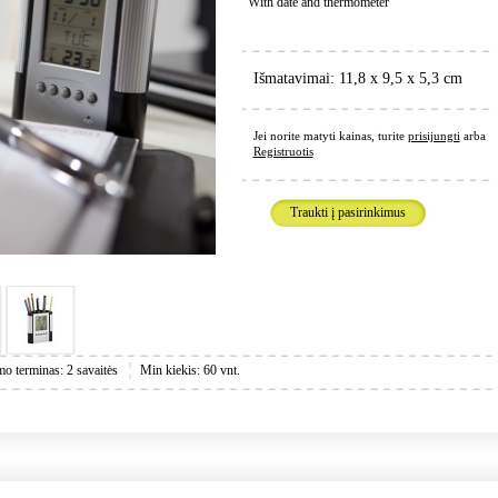
With date and thermometer
Išmatavimai: 11,8 x 9,5 x 5,3 cm
Jei norite matyti kainas, turite
prisijungti
arba
Registruotis
Traukti į pasirinkimus
mo terminas: 2 savaitės
Min kiekis: 60 vnt.