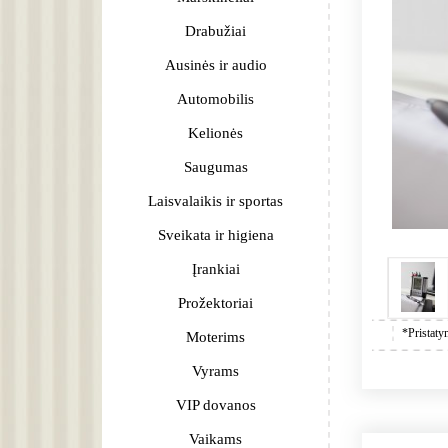
Drabužiai
Ausinės ir audio
Automobilis
Kelionės
Saugumas
Laisvalaikis ir sportas
Sveikata ir higiena
Įrankiai
Prožektoriai
*Pristaty
Moterims
Vyrams
VIP dovanos
Vaikams