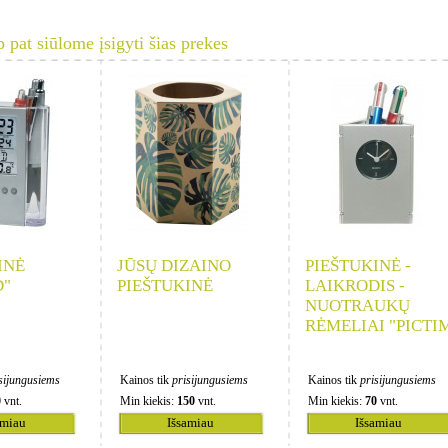
p pat siūlome įsigyti šias prekes
INĖ
JŪSŲ DIZAINO
PIEŠTUKINĖ -
D"
PIEŠTUKINĖ
LAIKRODIS -
NUOTRAUKŲ
RĖMELIAI "PICTI
sijungusiems
Kainos tik
prisijungusiems
Kainos tik
prisijungusiems
0
vnt.
Min kiekis:
150
vnt.
Min kiekis:
70
vnt.
amiau
Išsamiau
Išsamiau